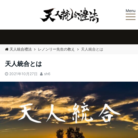
Menu
天人統合禮法
レノンリー先生の教え
天人統合とは
天人統合とは
2021年10月27日
sh6